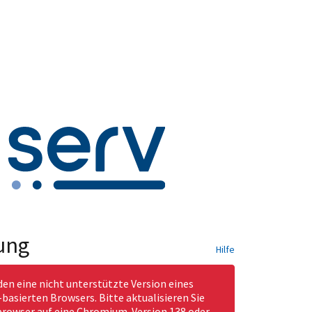
ung
Hilfe
den eine nicht unterstützte Version eines
asierten Browsers. Bitte aktualisieren Sie
rowser auf eine Chromium-Version 138 oder